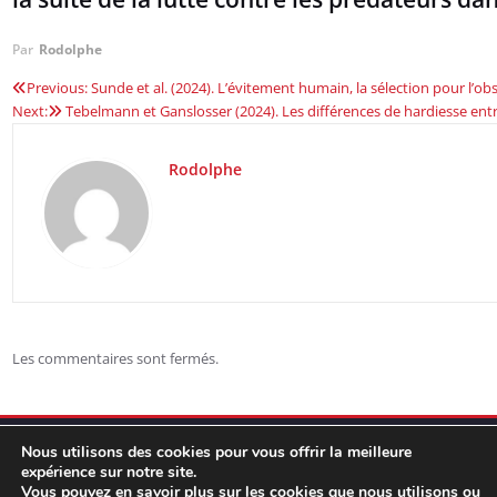
Par
Rodolphe
Previous:
Sunde et al. (2024). L’évitement humain, la sélection pour l’ob
Navigation
Next:
Tebelmann et Ganslosser (2024). Les différences de hardiesse entr
de
Rodolphe
l’article
Les commentaires sont fermés.
Nous utilisons des cookies pour vous offrir la meilleure
expérience sur notre site.
Vous pouvez en savoir plus sur les cookies que nous utilisons ou