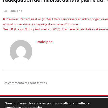
Par
Rodolphe
Previous:
Parraccini et al. (2024). Effets saisonniers et anthropogénique
Navigation
sympatriques dans un paysage dominé par l’homme
Next:
(Loup d’Ethiopie) Lai et al. (2025). Première réhabilitation et remi
de
l’article
Rodolphe
Les commentaires sont fermés.
Nous utilisons des cookies pour vous offrir la meilleure
expérience sur notre site.