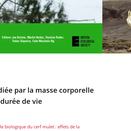
édiée par la masse corporelle
 durée de vie
e biologique du cerf mulet : effets de la