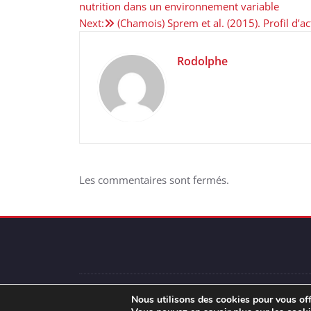
nutrition dans un environnement variable
de
Next:
(Chamois) Sprem et al. (2015). Profil d’
l’article
Rodolphe
Les commentaires sont fermés.
Nous utilisons des cookies pour vous offr