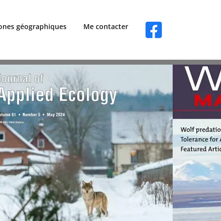
tions scientifiques sur le loup
ones géographiques
Me contacter