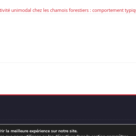
activité unimodal chez les chamois forestiers : comportement typiq
publie-loup - tous droits réservés | Réalisation :
Thematik
ir la meilleure expérience sur notre site.