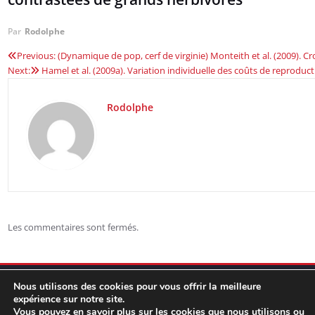
Par
Rodolphe
Previous:
(Dynamique de pop, cerf de virginie) Monteith et al. (2009). 
Navigation
Next:
Hamel et al. (2009a). Variation individuelle des coûts de reproduct
de
Rodolphe
l’article
Les commentaires sont fermés.
Nous utilisons des cookies pour vous offrir la meilleure
expérience sur notre site.
Vous pouvez en savoir plus sur les cookies que nous utilisons ou