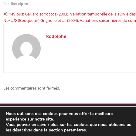
Par
Rodolphe
Previous:
Gaillard et Yoccoz (2003). Variation temporelle de la survie 
Navigation
Next:
(Bouquetin) Grignolio et al. (2004). Variations saisonnières du co
de
Rodolphe
l’article
Les commentaires sont fermés.
Nous utilisons des cookies pour vous offrir la meilleure
expérience sur notre site.
Vous pouvez en savoir plus sur les cookies que nous utilisons ou
les désactiver dans la section
paramètres
.