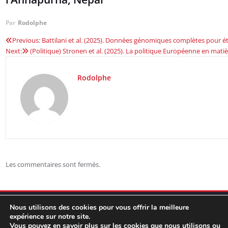
Par
Rodolphe
Previous:
Battilani et al. (2025). Données génomiques complètes pour étu
Navigation
Next:
(Politique) Stronen et al. (2025). La politique Européenne en mati
de
Rodolphe
l’article
Les commentaires sont fermés.
Nous utilisons des cookies pour vous offrir la meilleure
expérience sur notre site.
Vous pouvez en savoir plus sur les cookies que nous utilisons ou