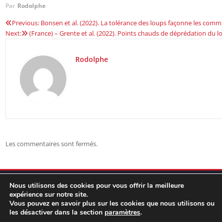
Par
Rodolphe
Previous:
Bonsen et al. (2022). La tolérance des loups façonne les co
Navigation
Next:
(France) – Grente et al. (2022). Points chauds de déprédation du 
de
Rodolphe
l’article
Les commentaires sont fermés.
Nous utilisons des cookies pour vous offrir la meilleure
expérience sur notre site.
Vous pouvez en savoir plus sur les cookies que nous utilisons ou
les désactiver dans la section
paramètres
.