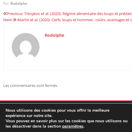
Par
Rodolphe
Previous:
Trbojevic et al. (2020). Régime alimentaire des loups et préda
Navigation
Next:
Martin et al. (2020). Cerfs, loups et hommes : coûts, avantages et 
de
Rodolphe
l’article
Les commentaires sont fermés.
Nous utilisons des cookies pour vous offrir la meilleure
expérience sur notre site.
Vous pouvez en savoir plus sur les cookies que nous utilisons ou
les désactiver dans la section
paramètres
.