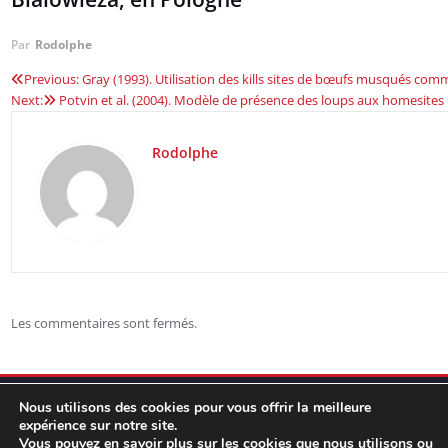
Par
Rodolphe
Previous:
Gray (1993). Utilisation des kills sites de bœufs musqués comm
Navigation
Next:
Potvin et al. (2004). Modèle de présence des loups aux homesites
de
Rodolphe
l’article
Les commentaires sont fermés.
Nous utilisons des cookies pour vous offrir la meilleure
expérience sur notre site.
Vous pouvez en savoir plus sur les cookies que nous utilisons ou